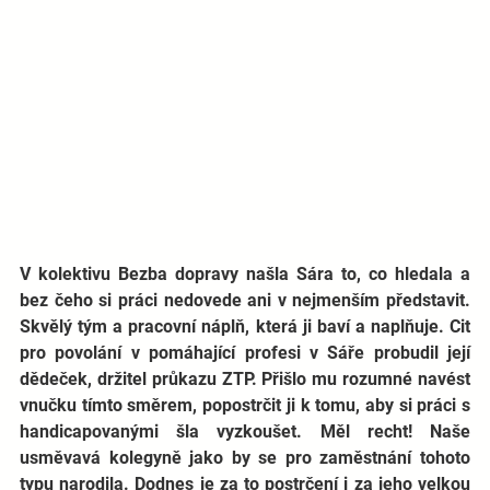
V kolektivu Bezba dopravy našla Sára to, co hledala a 
bez čeho si práci nedovede ani v nejmenším představit. 
Skvělý tým a pracovní náplň, která ji baví a naplňuje. Cit 
pro povolání v pomáhající profesi v Sáře probudil její 
dědeček, držitel průkazu ZTP. Přišlo mu rozumné navést 
vnučku tímto směrem, popostrčit ji k tomu, aby si práci s 
handicapovanými šla vyzkoušet. Měl recht! Naše 
usměvavá kolegyně jako by se pro zaměstnání tohoto 
typu narodila. Dodnes je za to postrčení i za jeho velkou 