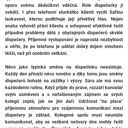
oporu svému dědečkovi vděčná. Role dispečerky jí 
svědčí. I přes telefonní sluchátko klienti vycítí Sářinu 
laskavost, kterou podtrhuje její přívětivý hlas. Nejen 
snaha vyhovět přání klienta a schopnost efektivně řešit 
případné problémy dělá z obyčejných dispečerů skvělé 
dispečery. Příjemné vystupování je naprostá nezbytnost 
a věřte, že po telefonu je udělat dobrý dojem mnohem 
těžší, než při osobním setkání. 
Něco jako typická směna na dispečinku neexistuje. 
Každý den přináší něco nového a díky tomu jsou směny 
dispečerů bohaté na zážitky i výzvy. Sára ale má svou 
každodenní rutinu. Když přijde do práce, rozzáří kancelář 
svým úsměvem a s nefalšovaným zájmem se svých 
kolegů zeptá, jak se jim daří. Udržovat "na place" 
příjemnou atmosféru pro vzájemnou komunikaci mezi 
dispečery je základ. Kolegové spolu musí neustále 
komunikovat, aby se veškeré nešvary dne mohly řešit 