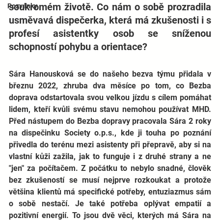
soukromém životě. Co nám o sobě prozradila 
Pozvánky
usměvavá dispečerka, která má zkušenosti i s 
profesí asistentky
osob se sníženou 
schopností pohybu a orientace?
Sára Hanousková se do našeho bezva týmu přidala v 
březnu 2022, zhruba dva měsíce po tom, co Bezba 
doprava odstartovala svou velkou jízdu s cílem pomáhat 
lidem, kteří kvůli svému stavu nemohou používat MHD. 
Před nástupem do Bezba dopravy pracovala Sára 2 roky 
na dispečinku Society o.p.s., kde ji touha po poznání 
přivedla do terénu mezi asistenty při přepravě, aby si na 
vlastní kůži zažila, jak to funguje i z druhé strany a ne 
"jen" za počítačem. Z počátku to nebylo snadné, člověk 
bez zkušeností se musí nejprve rozkoukat a protože 
většina klientů má specifické potřeby, entuziazmus sám 
o sobě nestačí. Je také potřeba oplývat empatií a 
pozitivní energií. To jsou dvě věci, kterých má Sára na 