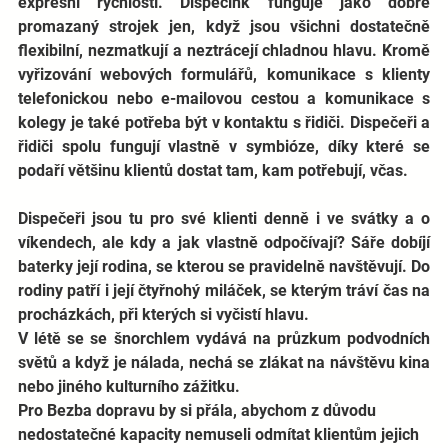
expresní rychlostí. Dispečink funguje jako dobře 
promazaný strojek jen, když jsou všichni dostatečně 
flexibilní, nezmatkují a neztrácejí chladnou hlavu. Kromě 
vyřizování webových formulářů, komunikace s klienty 
telefonickou nebo e-mailovou cestou a komunikace s 
kolegy je také potřeba být v kontaktu s řidiči. Dispečeři a 
řidiči spolu fungují vlastně v symbióze, díky které se 
podaří většinu klientů dostat tam, kam potřebují, včas. 
Dispečeři jsou tu pro své klienti denně i ve svátky a o 
víkendech, ale kdy a jak vlastně odpočívají? Sáře dobíjí 
baterky její rodina, se kterou se pravidelně navštěvují. Do 
rodiny patří i její čtyřnohý miláček, se kterým tráví čas na 
procházkách, při kterých si vyčistí hlavu.
V létě se se šnorchlem vydává na průzkum podvodních 
světů a když je nálada, nechá se zlákat na návštěvu kina 
nebo jiného kulturního zážitku. 
Pro Bezba dopravu by si přála, abychom z důvodu 
nedostatečné kapacity nemuseli odmítat klientům jejich 