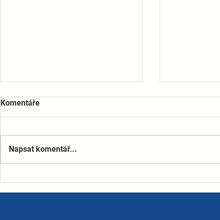
Komentáře
Napsat komentář...
Bezba doprava u otevření
Bezba doprav
Dvoreckého mostu
o dalších 7 
vozidel