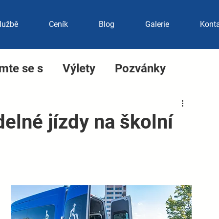
lužbě
Ceník
Blog
Galerie
Kont
mte se s
Výlety
Pozvánky
elné jízdy na školní