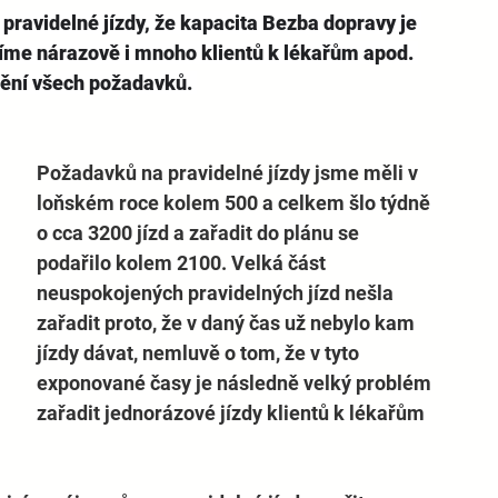
ravidelné jízdy, že kapacita Bezba dopravy je 
íme nárazově i mnoho klientů k lékařům apod. 
tění všech požadavků. 
Požadavků na pravidelné jízdy jsme měli v 
loňském roce kolem 500 a celkem šlo týdně 
o cca 3200 jízd a zařadit do plánu se 
podařilo kolem 2100. Velká část 
neuspokojených pravidelných jízd nešla 
zařadit proto, že v daný čas už nebylo kam 
jízdy dávat, nemluvě o tom, že v tyto 
exponované časy je následně velký problém 
zařadit jednorázové jízdy klientů k lékařům 