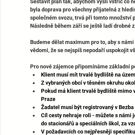
Sestavit plán tak, abychom vyšli vstříc co 
byla doprava pro všechny přijatelná z hledis
společném svozu, trvá při tomto množství p
Následně během září se ještě ladí drobné z
Budeme dělat maximum pro to, aby s námi mo
vědomi, že se nejspíš nepodaří uspokojit v
Pro nové zájemce připomínáme základní p
Klient musí mít trvalé bydliště na úze
Z vybraných obcí v těsném okruhu okolo
Pokud má klient trvalé bydliště mimo 
Praze 
Žadatel musí být registrovaný v Bezba
Cíl cesty nehraje roli - můžete s námi 
do stacionářů a speciálních škol, za vz
V požadavcích co nejpřesněji specifiku