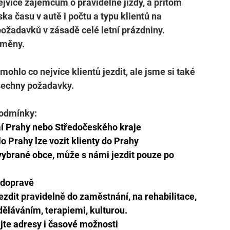
nejvíce zájemcům o pravidelné jízdy, a přitom 
ka času v autě i počtu a typu klientů na 
ožadavků v zásadě celé letní prázdniny. 
měny.  
hlo co nejvíce klientů jezdit, ale jsme si také 
šechny požadavky.  
odmínky:  
mí Prahy nebo Středočeského kraje 
 Prahy lze vozit klienty do Prahy 
vybrané obce, může s námi jezdit pouze po 
 dopravě
jezdit pravidelně do zaměstnání, na rehabilitace, 
děláváním, terapiemi, kulturou.  
jte adresy i časové možnosti 