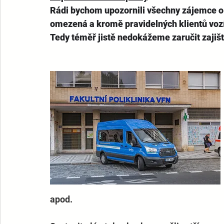
Rádi bychom upozornili všechny zájemce o p
omezená a kromě pravidelných klientů voz
Tedy téměř jistě nedokážeme zaručit zajiš
apod.  