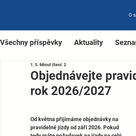
O s
Všechny příspěvky
Aktuality
Sezna
1. 5.
Minut čtení: 2
Objednávejte pravid
rok 2026/2027
Od května přijímáme objednávky na 
pravidelné jízdy od září 2026. Pokud 
tedy máte požadavek na jízdy na celý 