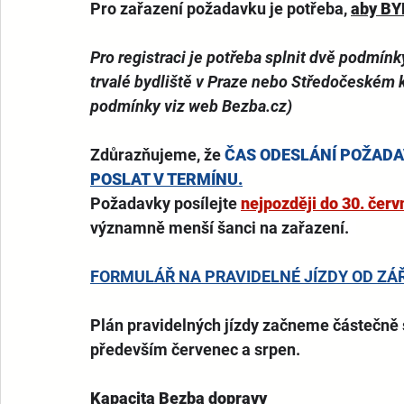
Pro zařazení požadavku je potřeba, 
aby BY
Pro registraci je potřeba splnit dvě podmín
trvalé bydliště v Praze nebo Středočeském k
podmínky viz web 
Bezba.cz
)
Zdůrazňujeme, že
ČAS ODESLÁNÍ POŽADA
POSLAT V TERMÍNU.
Požadavky posílejte 
nejpozději do 30. čer
významně menší šanci na zařazení.  
FORMULÁŘ NA PRAVIDELNÉ JÍZDY OD ZÁŘ
Plán pravidelných jízdy začneme částečně 
především červenec a srpen.
Kapacita Bezba dopravy