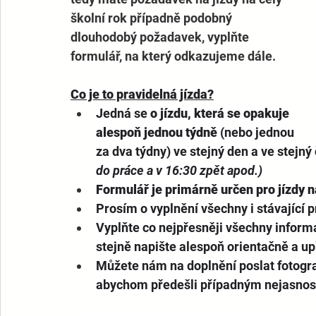
školní rok případně podobný 
dlouhodobý požadavek, vyplňte 
formulář, na který odkazujeme dále. 
Co je to pravidelná jízda?
Jedná se 
o jízdu, která se opakuje 
alespoň jednou týdně
 (nebo jednou 
za dva týdny) ve stejný den a ve stejný 
do práce a v 16:30 zpět apod.)
Formulář je primárně určen pro jízdy n
Prosím o vyplnění všechny i stávající p
Vyplňte co nejpřesněji všechny informa
stejně napište alespoň orientačně a u
Můžete nám na doplnění poslat fotograf
abychom předešli případným nejasnost