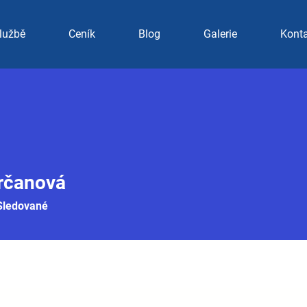
lužbě
Ceník
Blog
Galerie
Kont
rčanová
Sledované