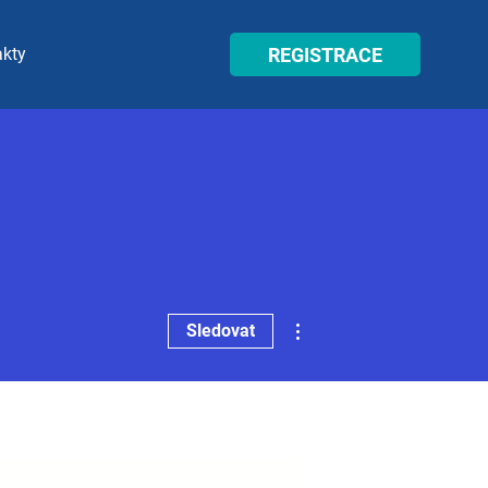
REGISTRACE
akty
Další akce
Sledovat