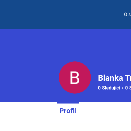
O s
Blanka T
0
Sledující
0
Profil