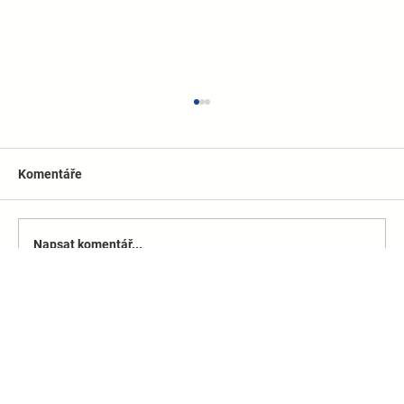
Komentáře
Napsat komentář...
Seznamte se s Vojtou Myškou,
dispečerem a řidičem Bezba dopravy