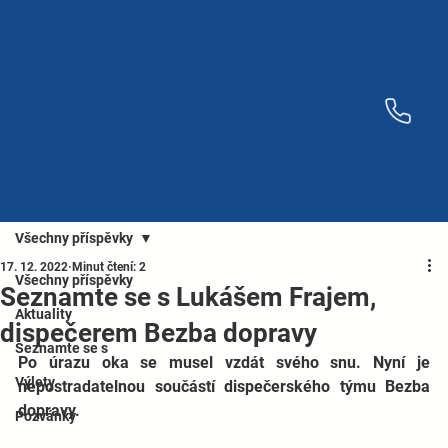
Všechny příspěvky
17. 12. 2022
Minut čtení: 2
Všechny příspěvky
Seznamte se s Lukášem Frajem,
Aktuality
dispečerem Bezba dopravy
Seznamte se s
Po úrazu oka se musel vzdát svého snu. Nyní je 
Výlety
nepostradatelnou součástí dispečerského týmu Bezba 
dopravy.
Pozvánky