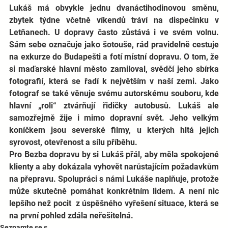
Lukáš má obvykle jednu dvanáctihodinovou směnu, 
zbytek týdne včetně víkendů tráví na dispečinku v 
Letňanech. U dopravy často zůstává i ve svém volnu. 
Sám sebe označuje jako šotouše, rád pravidelně cestuje 
na exkurze do Budapešti a fotí místní dopravu. O tom, že 
si maďarské hlavní město zamiloval, svědčí jeho sbírka 
fotografií, která se řadí k největším v naší zemi. Jako 
fotograf se také věnuje svému autorskému souboru, kde 
hlavní „roli“ ztvárňují řidičky autobusů. Lukáš ale 
samozřejmě žije i mimo dopravní svět. Jeho velkým 
koníčkem jsou severské filmy, u kterých hltá jejich 
syrovost, otevřenost a sílu příběhu. 
Pro Bezba dopravu by si Lukáš přál, aby měla spokojené 
klienty a aby dokázala vyhovět narůstajícím požadavkům 
na přepravu. Spolupráci s námi Lukáše naplňuje, protože 
může skutečně pomáhat konkrétním lidem. A není nic 
lepšího než pocit  z úspěšného vyřešení situace, která se 
na první pohled zdála neřešitelná. 
Seznamte se s