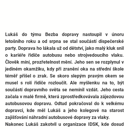
Lukáš do týmu Bezba dopravy nastoupil v únoru 
letošního roku a od srpna se stal součástí dispečerské 
party. Doprava ho lákala už od dětství, jako malý kluk snil 
o kariéře řidiče autobusu nebo strojvedoucího vlaku. 
Člověk míní, prozřetelnost mění. Jeho sen se rozplynul v 
jediném okamžiku, kdy při zranění oka na střední škole 
téměř přišel o zrak. Se skoro slepým pravým okem se 
musel s rolí řidiče rozloučit. Ale myšlenku na to, být 
součástí dopravního světa se nemínil vzdát. Jeho cesta 
začala v malé firmě, která zprostředkovávala zájezdovou 
autobusovou dopravu. Odtud pokračoval do k velkému 
dopravci, kde měl Lukáš a jeho kolegové na starost 
zajišťování náhradní autobusové dopravy za vlaky. 
Nakonec Lukáš zakotvil u organizace IDSK, kde dosud 