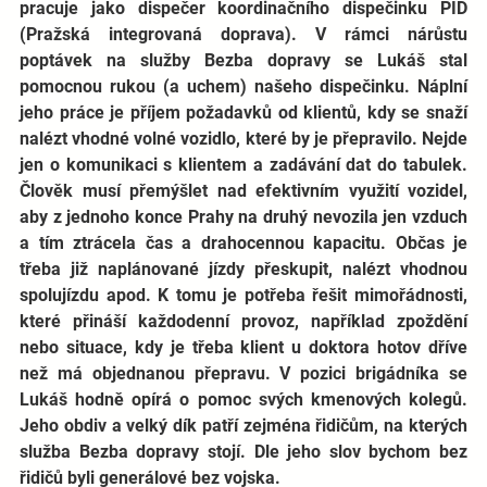
pracuje jako dispečer koordinačního dispečinku PID 
(Pražská integrovaná doprava). V rámci nárůstu 
poptávek na služby Bezba dopravy se Lukáš stal 
pomocnou rukou (a uchem) našeho dispečinku. Náplní 
jeho práce je příjem požadavků od klientů, kdy se snaží 
nalézt vhodné volné vozidlo, které by je přepravilo. Nejde 
jen o komunikaci s klientem a zadávání dat do tabulek. 
Člověk musí přemýšlet nad efektivním využití vozidel, 
aby z jednoho konce Prahy na druhý nevozila jen vzduch 
a tím ztrácela čas a drahocennou kapacitu. Občas je 
třeba již naplánované jízdy přeskupit, nalézt vhodnou 
spolujízdu apod. K tomu je potřeba řešit mimořádnosti, 
které přináší každodenní provoz, například zpoždění 
nebo situace, kdy je třeba klient u doktora hotov dříve 
než má objednanou přepravu. V pozici brigádníka se 
Lukáš hodně opírá o pomoc svých kmenových kolegů. 
Jeho obdiv a velký dík patří zejména řidičům, na kterých 
služba Bezba dopravy stojí. Dle jeho slov bychom bez 
řidičů byli generálové bez vojska. 