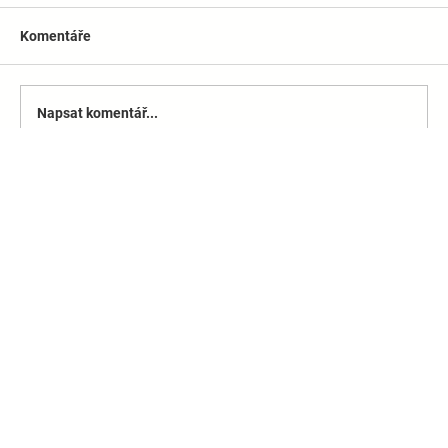
Komentáře
Napsat komentář...
Bezba doprava u otevření Dvoreckého
mostu
Podmínky služby
Ochrana osobních
údajů