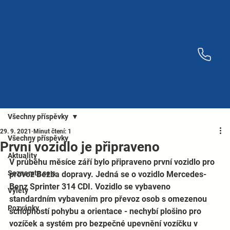
Všechny příspěvky
29. 9. 2021
Minut čtení: 1
Všechny příspěvky
První vozidlo je připraveno
Aktuality
V průběhu měsíce září bylo připraveno první vozidlo pro 
Seznamte se s
provoz Bezba dopravy. Jedná se o vozidlo Mercedes-
Benz Sprinter 314 CDI. Vozidlo se vybaveno 
Výlety
standardním vybavením pro převoz osob s omezenou 
Pozvánky
schopností pohybu a orientace - nechybí plošino pro 
vozíček a systém pro bezpečné upevnění vozíčku v 